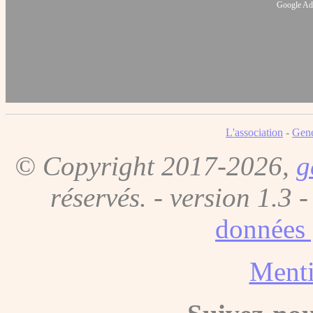
Google Ads
L'association
-
Gene
© Copyright 2017-2026,
g
réservés. - version 1.3 
données 
Menti