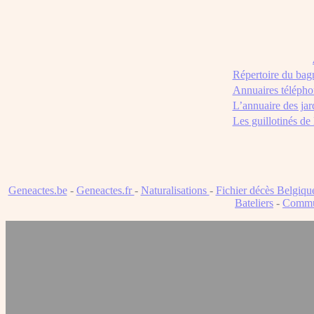
Répertoire du bag
Annuaires télépho
L’annuaire des jar
Les guillotinés de
Geneactes.be
-
Geneactes.fr
-
Naturalisations
-
Fichier décès Belgiqu
Bateliers
-
Commu