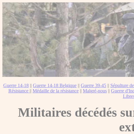
Guerre 14-18
||
Guerre 14-18 Belgique
||
Guerre 39-45
||
Sépulture de
Résistance
||
Médaille de la résistance
||
Malgré-nous
||
Guerre d'In
Libre
Militaires décédés su
ex